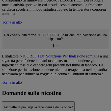
Consigliamo di rimuovere il cerotto NICORETTE
per svolgere
tutte le attività sportive in cui si suda cospicuamente, la frequenza
cardiaca accelera in modo significativo e/o la temperatura corporea
aumenta.
Torna in alto
Per cosa si differenzia NICORETTE ® Soluzione Per Inalazione da una
sigaretta?
L'inalatore
NICORETTE® Soluzione Per Inalazione
somiglia a una
sigaretta perché tiene le mani occupate, ma non contiene gli
ingredienti tossici o cancerogeni presenti nel fumo di tabacco. La
soluzione per inalazione contiene nicotina terapeutica nella quantità
necessaria per ridurre la voglia di nicotina e i sintomi di astinenza.
Torna in alto
Domande sulla nicotina
Nicorette ® prolunga la dipendenza da nicotina?