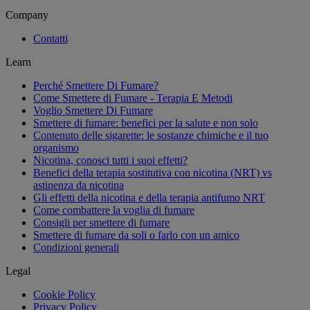
Company
Contatti
Learn
Perché Smettere Di Fumare?
Come Smettere di Fumare - Terapia E Metodi
Voglio Smettere Di Fumare
Smettere di fumare: benefici per la salute e non solo
Contenuto delle sigarette: le sostanze chimiche e il tuo
organismo
Nicotina, conosci tutti i suoi effetti?
Benefici della terapia sostitutiva con nicotina (NRT) vs
astinenza da nicotina
Gli effetti della nicotina e della terapia antifumo NRT
Come combattere la voglia di fumare
Consigli per smettere di fumare
Smettere di fumare da soli o farlo con un amico
Condizioni generali
Legal
Cookie Policy
Privacy Policy