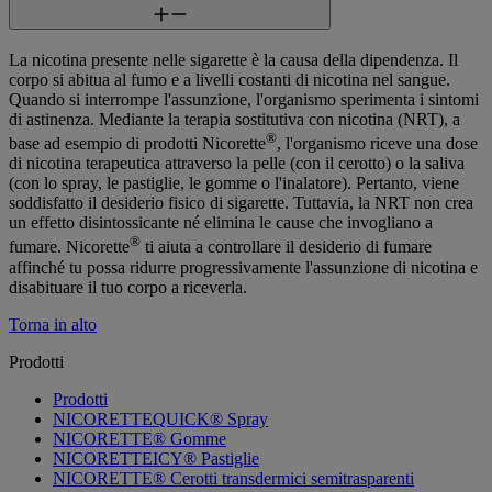
La nicotina presente nelle sigarette è la causa della dipendenza. Il
corpo si abitua al fumo e a livelli costanti di nicotina nel sangue.
Quando si interrompe l'assunzione, l'organismo sperimenta i sintomi
di astinenza. Mediante la terapia sostitutiva con nicotina (NRT), a
®
base ad esempio di prodotti Nicorette
, l'organismo riceve una dose
di nicotina terapeutica attraverso la pelle (con il cerotto) o la saliva
(con lo spray, le pastiglie, le gomme o l'inalatore). Pertanto, viene
soddisfatto il desiderio fisico di sigarette. Tuttavia, la NRT non crea
un effetto disintossicante né elimina le cause che invogliano a
®
fumare. Nicorette
ti aiuta a controllare il desiderio di fumare
affinché tu possa ridurre progressivamente l'assunzione di nicotina e
disabituare il tuo corpo a riceverla.
Torna in alto
Prodotti
Prodotti
NICORETTEQUICK® Spray
NICORETTE® Gomme
NICORETTEICY® Pastiglie
NICORETTE® Cerotti transdermici semitrasparenti