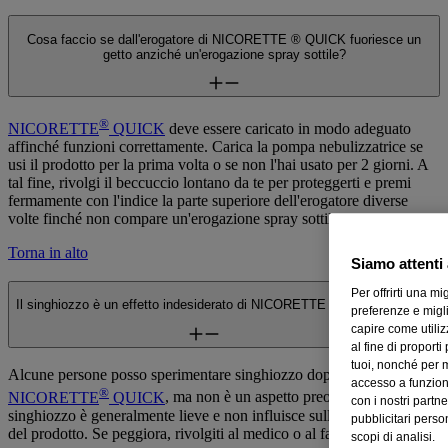
Cosa faccio se dall'erogatore di NICORETTE ® QUICK fuoriesce un
getto anziché un'erogazione spray sottile?
®
NICORETTE
QUICK
deve essere caricato in modo adeguato
affinché funzioni correttamente. Carica la pompa nebulizzatrice se
usi il prodotto per la prima volta o se non l'hai usato per 2 giorni. A
tal fine, rivolgi il beccuccio lontano da te per proteggerti e premi
fermamente con l'indice la parte superiore dell'erogatore diverse
volte finché non compare un'erogazione spray sottile.
Torna in alto
Siamo attenti 
Per offrirti una m
Il singhiozzo è un effetto indesiderato di NICORETTE ® QUICK?
preferenze e migli
capire come utilizz
al fine di proport
tuoi, nonché per m
Alcune persone posso sperimentare singhiozzo dopo l'uso di
accesso a funzion
®
NICORETTE
QUICK
, ma non è un aspetto preoccupante. Il
con i nostri partne
singhiozzo è generalmente lieve e non influisce sull'uso constante
pubblicitari person
del prodotto. Se peggiora, rivolgiti al medico o al farmacista.
scopi di analisi.