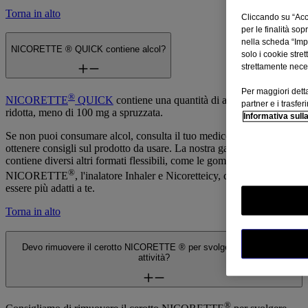
Torna in alto
Cliccando su “Acce
per le finalità so
nella scheda “Impo
NICORETTE ® QUICK contiene alcol?
solo i cookie stre
strettamente neces
Per maggiori detta
®
NICORETTE
QUICK
contiene una quantità di alcol molto
partner e i trasfer
ridotta, meno di 100 mg a spruzzata.
Informativa sull
Se non puoi consumare alcol, consulta il tuo medico o farmacista per
ottenere consigli sul prodotto da usare. La nostra gamma di prodotti
contiene diversi altri formati flessibili, come le gomme da masticare
®
NICORETTE
, l'inalatore Inhaler e Nicoretteicy, che possono
essere più adatti a te.
Torna in alto
Devo rimuovere il cerotto NICORETTE ® per svolgere determinate
attività?
®